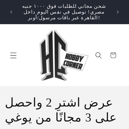
انتقل
شحن مجاني للطلبات فوق ١٠٠٠ جنيه
إلى
⭐ تقييم ٤.٩/٥! تسوق بثقة - منتجات أصلية
500EGP!
مصري! توصيل في نفس اليوم داخل
المحتوى
القاهرة عبر باقات مرسول/أوبر!
عربة
التسوق
م
عرض اشترِ 2 واحصل
ج
على 3 مجانًا من يوغي