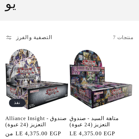
م
يو
و
ع
التصفية والفرز
7 منتجات
ة
:
نفذ
متاهة السيد - صندوق
Alliance Insight - صندوق
التعزيز (24 عبوة)
التعزيز (24 عبوة)
السعر
LE 4,375.00 EGP
من LE 4,375.00 EGP
السعر