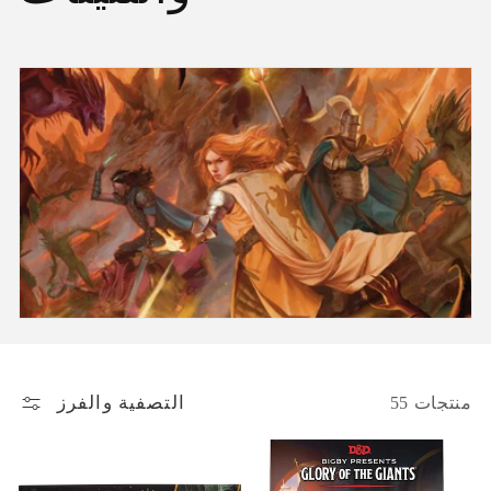
م
و
ع
ة
:
التصفية والفرز
55 منتجات