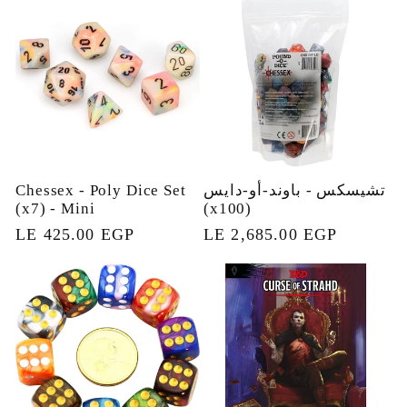
تشيسكس - باوند-أو-دايس
Chessex - Poly Dice Set
(x7) - Mini
(x100)
السعر
LE 2,685.00 EGP
السعر
LE 425.00 EGP
العادي
العادي