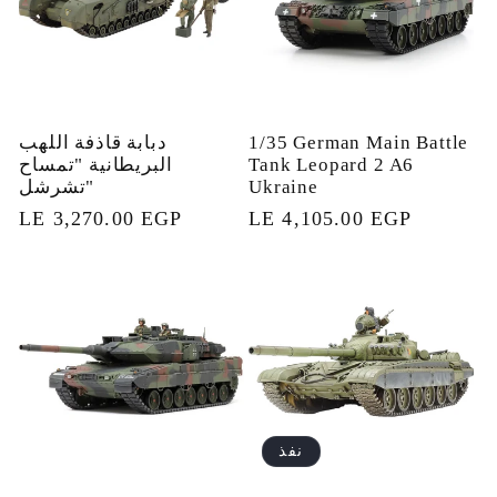
1/35 German Main Battle
دبابة قاذفة اللهب
Tank Leopard 2 A6
البريطانية "تمساح
Ukraine
تشرشل"
السعر
LE 4,105.00 EGP
السعر
LE 3,270.00 EGP
العادي
العادي
نفذ