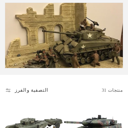
م
و
ع
ة
:
التصفية والفرز
31 منتجات