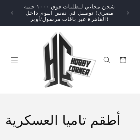
انتقل
شحن مجاني للطلبات فوق ١٠٠٠ جنيه
إلى
⭐ تقييم ٤.٩/٥! تسوق بثقة - منتجات أصلية
S OVER
مصري! توصيل في نفس اليوم داخل
المحتوى
القاهرة عبر باقات مرسول/أوبر!
عربة
التسوق
م
أطقم تاميا العسكرية
ج