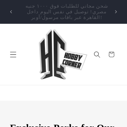
انتقل
إلى
💎 اربح مكافآت مع كل عملية شراء! اجمع
⭐ تقييم ٤.٩/٥! تسوق بثقة - منتجات أصلية
مصري
المحتوى
فقط، جودة مضمونة!
القاهرة عبر باقات مرسول/أوبر!
عربة
التسوق